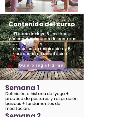
Contenido del curso
El curso incluye 6 lecciones
teóricas, 6 prácticas de posturas
y
ejercicios de respiración y 6
prácticas de meditación.
Quiero registrarme
Semana 1
Definición e historia del yoga +
práctica de posturas y respiración
básicas + fundamentos de
meditación.
Semana 2