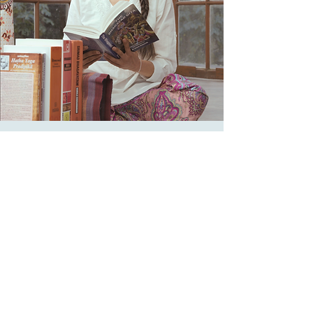
¿Quién es Ishwari
(Ivonne)?
Soy fundadora de Yoga SER, profesora,
practicante y estudiante de yoga
tradicional.
Durante muchos años trabajé en el
mundo corporativo, llevando una vida
de altas exigencias, hasta que el yoga