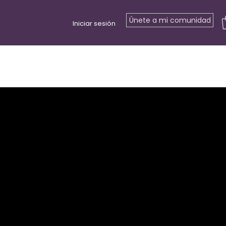
Únete a mi comunidad
Iniciar sesión
s
Retiros
Eventos
Tarjeta regalo
Recursos gratuitos
C