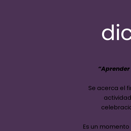
di
“Aprender a
Se acerca el f
actividad
celebraci
Es un momento p