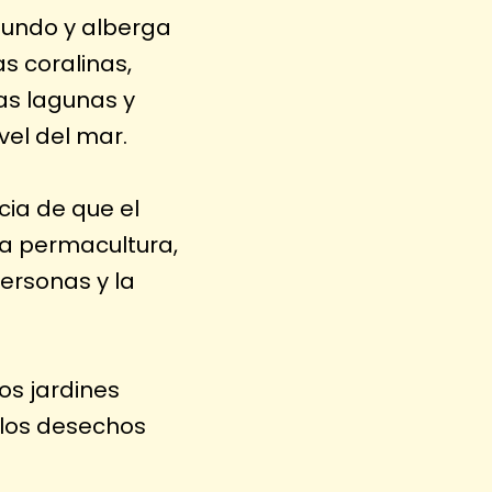
mundo y alberga
s coralinas,
as lagunas y
el del mar.
cia de que el
 la permacultura,
personas y la
los jardines
 los desechos