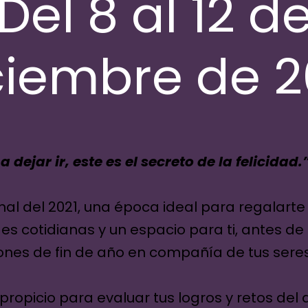
Del 8 al 12 d
ciembre de 2
 dejar ir, este es el secreto de la felicida
inal del 2021, una época ideal para regalarte
es cotidianas y un espacio para ti, antes de i
ones de fin de año en compañía de tus seres
ropicio para evaluar tus logros y retos del 