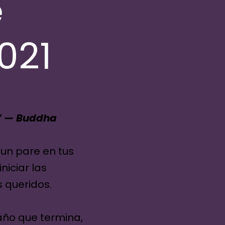
e
021
d.” — Buddha
 un pare en tus
niciar las
 queridos.
año que termina,