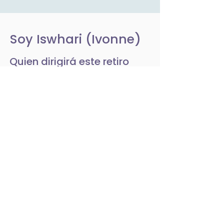
Soy Iswhari (Ivonne)
Quien dirigirá este retiro
Mi propósito es acompañar
procesos de reconexión con la
paz interior, el bienestar y la
verdadera felicidad, a través
de las enseñanzas
tradicionales del yoga, una
ciencia milenaria que
transformó profundamente mi
propia vida.