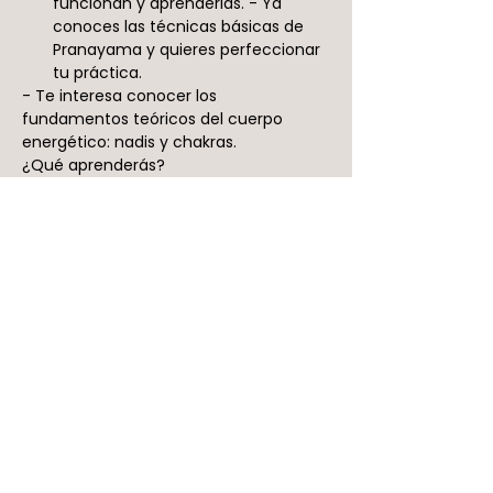
funcionan y aprenderlas. - Ya 
conoces las técnicas básicas de 
Pranayama y quieres perfeccionar 
tu práctica.
- Te interesa conocer los 
fundamentos teóricos del cuerpo 
energético: nadis y chakras.
¿Qué aprenderás?
Mostrar más
Entradas
Venta finalizada
Tipo de entrada
Precio regular
Leer más
Precio