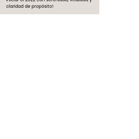
claridad de propósito!
Entradas
Venta finalizada
Tipo de entrada
Pase de cortesía
Leer más
Precio
$ 0
Compartir este evento