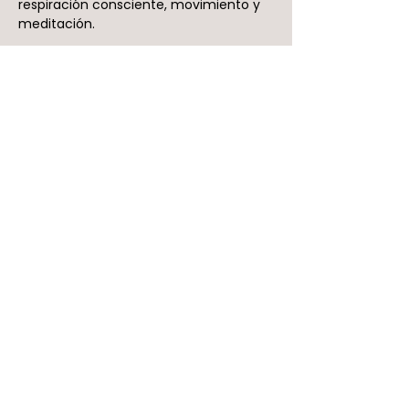
respiración consciente, movimiento y 
meditación.
Entradas
Venta finalizada
Tipo de entrada
Pase de cortesía
Leer más
Precio
$ 0
Compartir este evento