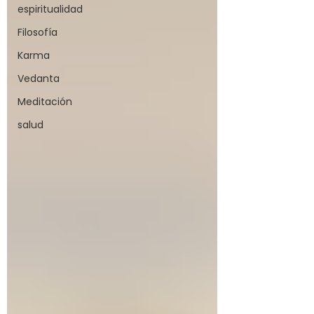
espiritualidad
Filosofía
Karma
Vedanta
Meditación
salud