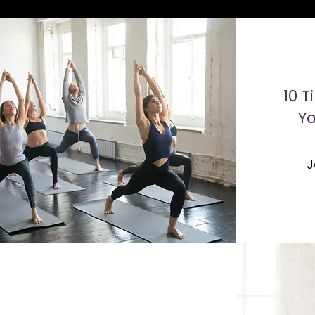
10 T
Yo
J