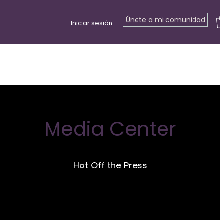
Únete a mi comunidad
Iniciar sesión
s
Retiros
Eventos
Tarjeta regalo
Recursos gratuitos
C
Media Center
Hot Off the Press