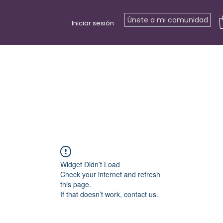
Únete a mi comunidad
Iniciar sesión
s
Retiros
Eventos
Tarjeta regalo
Recursos gratuitos
C
Widget Didn’t Load
Check your internet and refresh
this page.
If that doesn’t work, contact us.