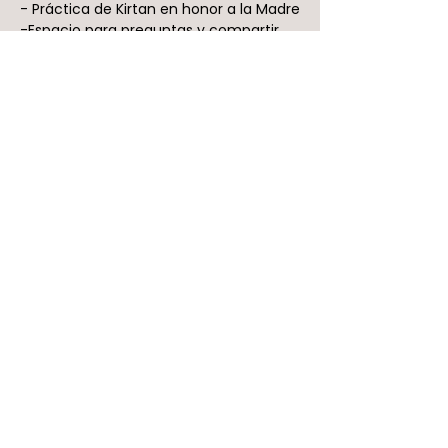
- Práctica de Kirtan en honor a la Madre
-Espacio para preguntas y compartir 
desde el corazón.
Satsang es una palabra en sánscrito 
compuesta por dos partes: Sat, que 
significa Verdad, la verdad última de 
quienes somos; y Sanga, que se refiere 
a un grupo o asociación de personas.  
En la práctica de yoga se utiliza la 
palabra Satsang para referirse a una 
reunión de personas en torno a la 
práctica espiritual.
Mostrar más
Compartir este evento