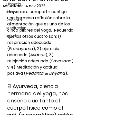
Filosofía
Actualizado:
4 nov 2022
Hoy quiero compartir contigo 
Karma
una hermosa reflexión sobre la 
Vedanta
alimentación, que es uno de los 
Meditación
cinco pilares del yoga.  Recuerda 
salud
que los otros cuatro son: 1) 
respiración adecuada 
(
Pranayama
), 2) ejercicio 
adecuado (
Asanas
), 3) 
relajación adecuada (
Savasana
) 
y 4) Meditación y actitud 
positiva (
Vedanta & Dhyana
).
El Ayurveda, ciencia 
hermana del yoga, nos 
enseña que tanto el 
cuerpo físico como el 
sutil (o energético) están 