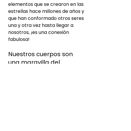
elementos que se crearon en las 
estrellas hace millones de años y 
que han conformado otros seres 
una y otra vez hasta llegar a 
nosotros, ¡es una conexión 
fabulosa!
Nuestros cuerpos son 
una maravilla del 
universo y una pieza del 
ciclo de la naturaleza, 
que recibe y entrega 
para que todos los seres 
sigan existiendo.  
Estamos conectados 
con todo porque somos 
de todo.