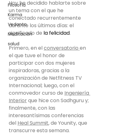
Hoy he decidido hablarte sobre 
Filosofía
un tema con el que he 
Karma
conectado recurrentemente 
Vedanta
durante los últimos días: el 
significado de 
la felicidad
.
Meditación
salud
Primero, en el 
conversatorio 
en 
el que tuve el honor de 
participar con dos mujeres 
inspiradoras, gracias a la 
organización de Netfitness TV 
Internacional; luego, con el 
conmovedor curso de 
Ingeniería 
Interior
 que hice con Sadhguru y; 
finalmente, con las 
interesantísimas conferencias 
del 
Heal Summit
, de Younity, que 
transcurre esta semana.